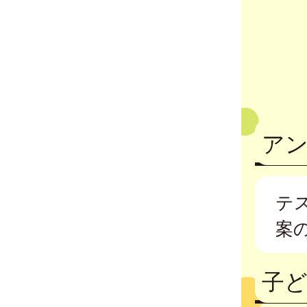
ア
テ
案
子