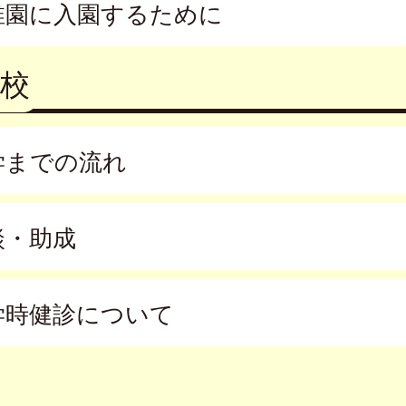
稚園に入園するために
校
学までの流れ
談・助成
学時健診について