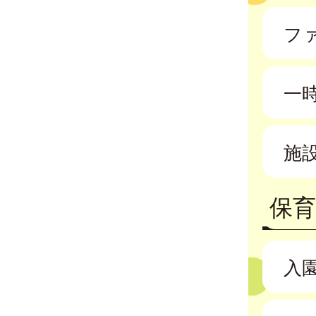
フ
一
施
保育
入