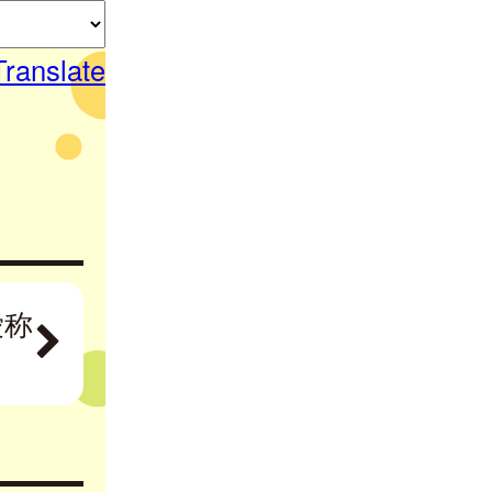
Translate
愛称