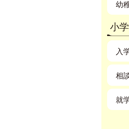
幼
小学
入
相
就