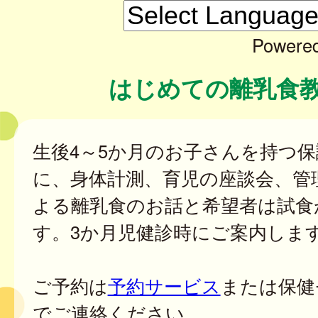
Powere
はじめての離乳食
生後4～5か月のお子さんを持つ
に、身体計測、育児の座談会、管
よる離乳食のお話と希望者は試食
す。3か月児健診時にご案内しま
ご予約は
予約サービス
または保健
でご連絡ください。