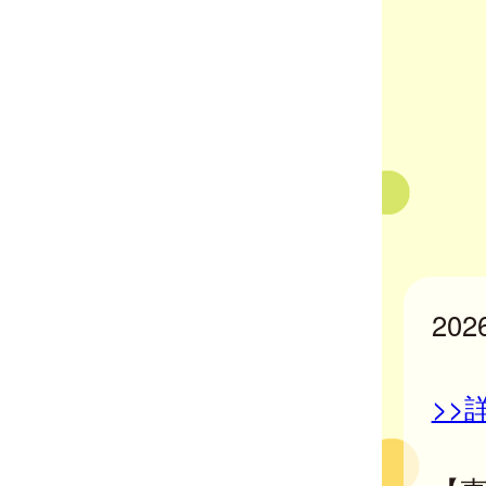
20
>>