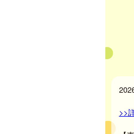
20
>>