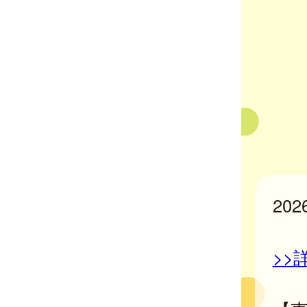
20
>>