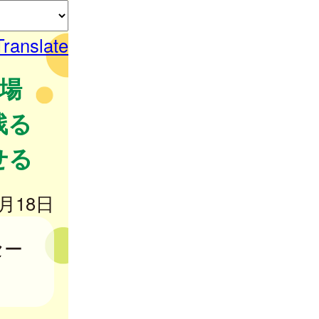
Translate
て場
残る
せる
0月18日
セー