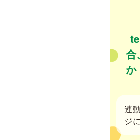
t
合
か
連
ジ