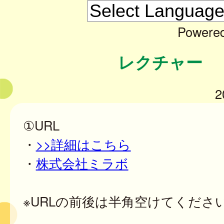
Powere
レクチャー
2
①URL
・
>>詳細はこちら
・
株式会社ミラボ
※URLの前後は半角空けてくださ