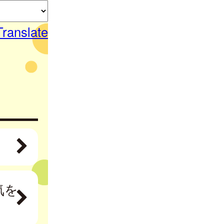
Translate
気を