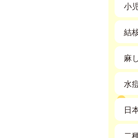
小
結核
麻
水
日
二種