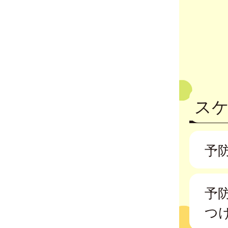
ス
予
予
つ