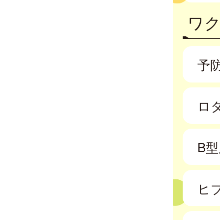
ワ
予
ロ
B
ヒ