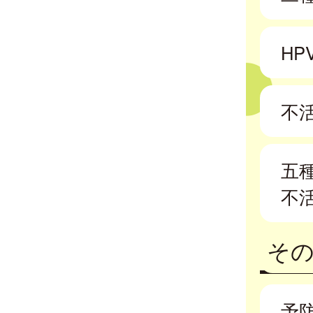
HP
不
五
不
そ
予