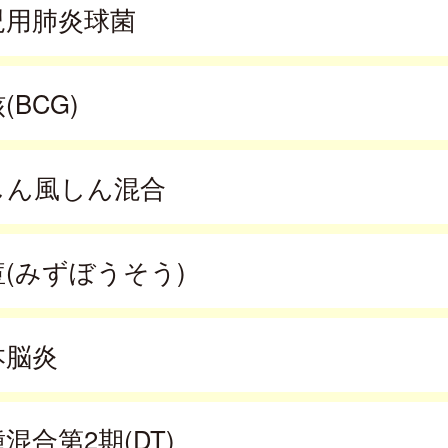
児用肺炎球菌
(BCG)
しん風しん混合
痘(みずぼうそう)
本脳炎
混合第2期(DT)