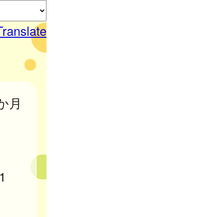
Translate
か月
。
1