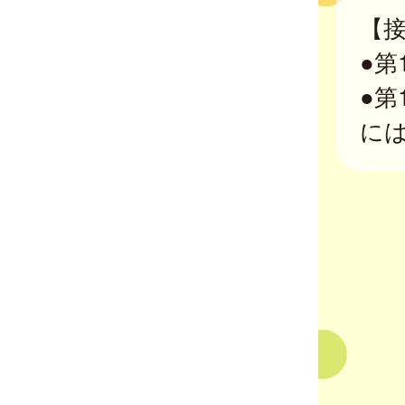
【
●第
●第
には