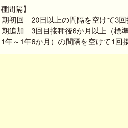
接種間隔】
1期初回 20日以上の間隔を空けて3回
1期追加 3回目接種後6か月以上（標
1年～1年6か月）の間隔を空けて1回