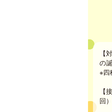
【対
の
※
【接
回