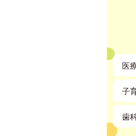
医
子
歯