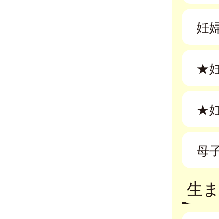
妊
★
★
母
生