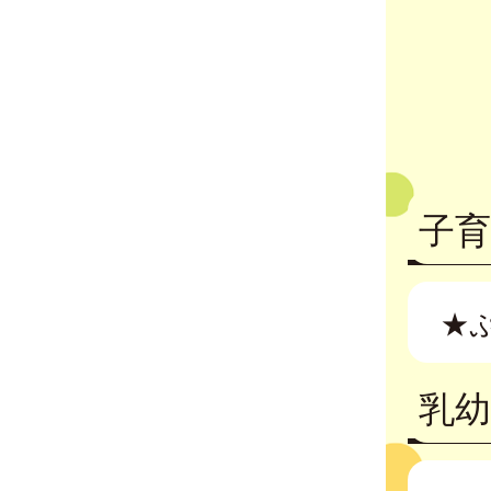
子
★
乳幼