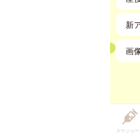
新
画
スケジュー