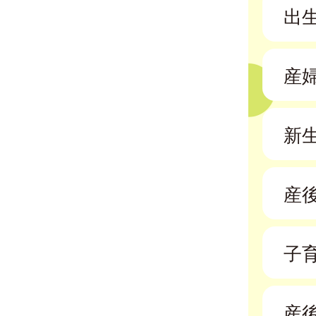
出
産
新
産
子
産