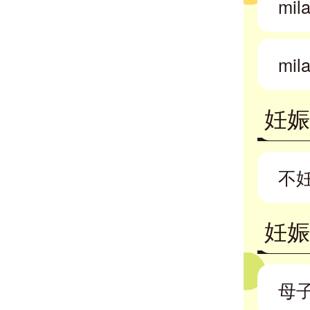
mi
mi
妊
不
妊
母