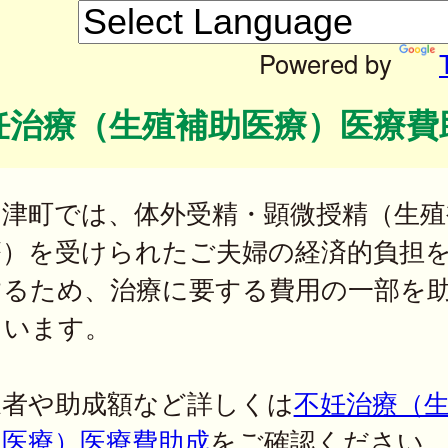
Powered by
妊治療（生殖補助医療）医療費
多津町では、体外受精・顕微授精（生殖
療）を受けられたご夫婦の経済的負担
するため、治療に要する費用の一部を
ています。
象者や助成額など詳しくは
不妊治療（
助医療）医療費助成
をご確認ください