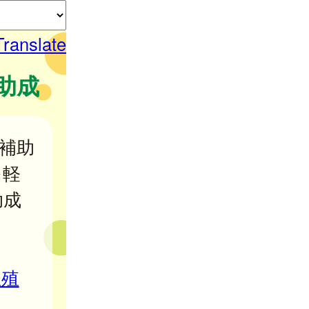
Translate
助成
補助
を軽
助成
生殖
。