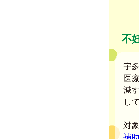
不
宇
医
減
し
対
補