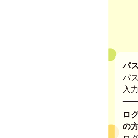
パ
パ
入
ロ
の
ログ