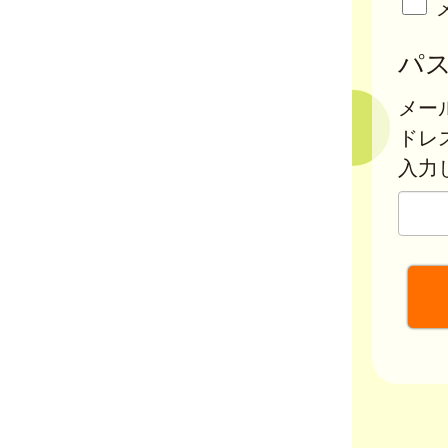
パ
メー
ドレ
入力