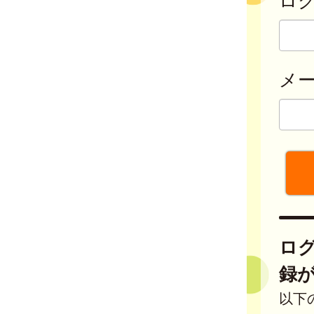
メ
ロ
録
以下