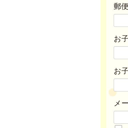
郵
お
お子
メ