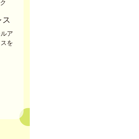
ク
レス
ールア
レスを