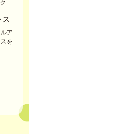
ク
レス
ールア
レスを