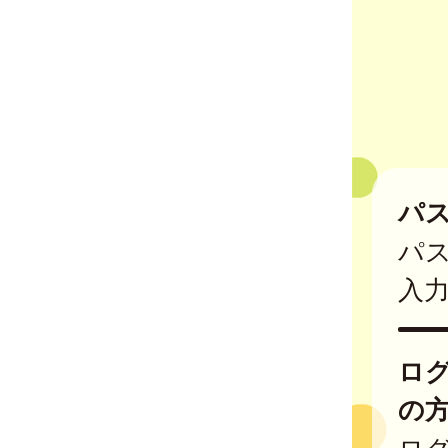
パ
パ
入
ロ
の
ログ