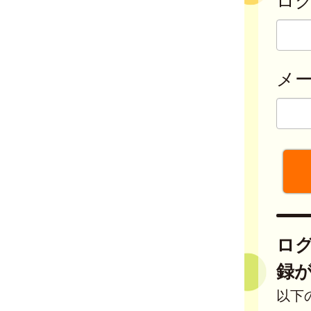
メ
ロ
録
以下