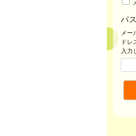
パ
メー
ドレ
入力