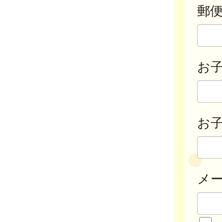
郵
お
お子
メ