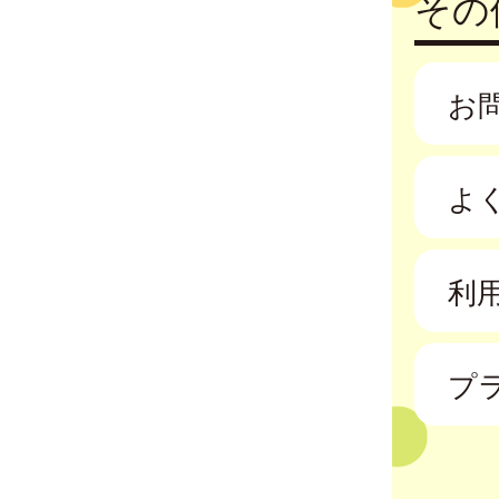
その
お
よ
利
プ