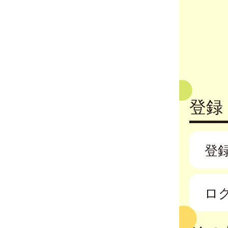
登録
登
ロ