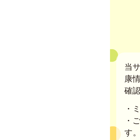
当
康
確
・
・
す