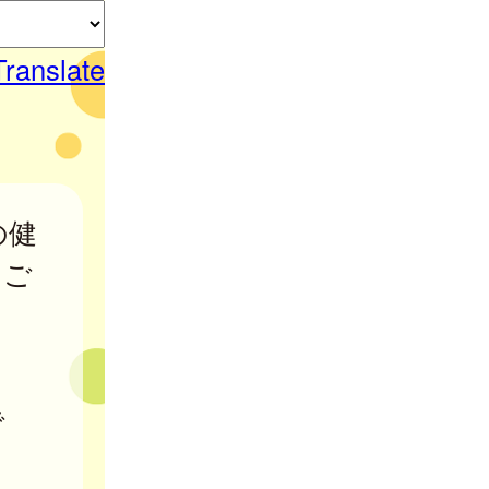
Translate
の健
をご
で