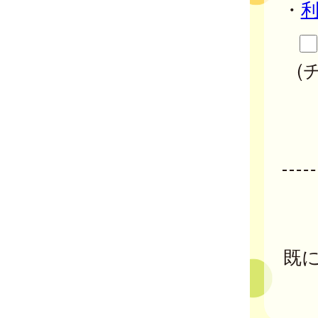
・
(
既