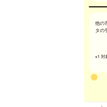
他の
タの
※1