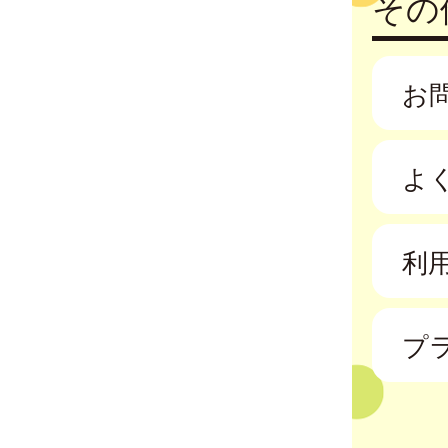
その
お
よ
利
プ