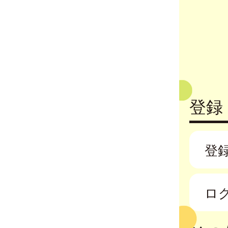
登録
登
ロ