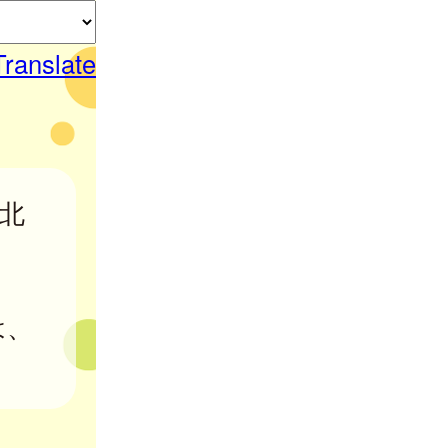
Translate
北
は、