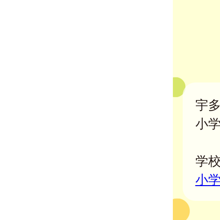
宇
小
学
小