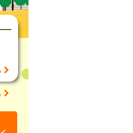
る
ら
ン