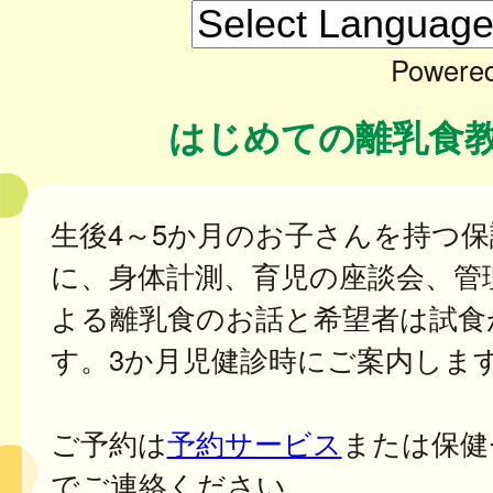
Powere
はじめての離乳食
生後4～5か月のお子さんを持つ
に、身体計測、育児の座談会、管
よる離乳食のお話と希望者は試食
す。3か月児健診時にご案内しま
ご予約は
予約サービス
または保健
でご連絡ください。