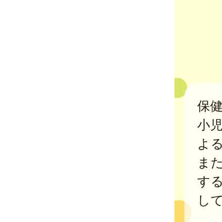
保
小
よ
ま
す
し