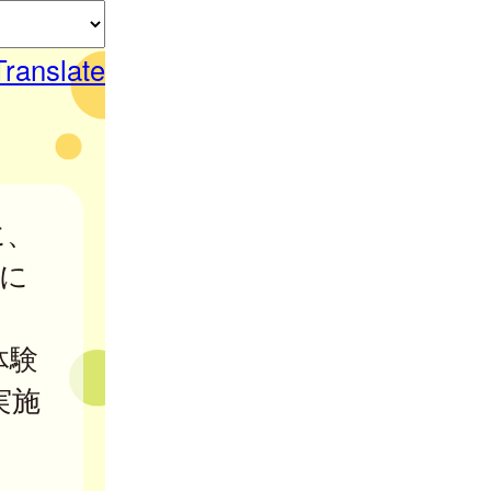
Translate
に、
に
体験
実施