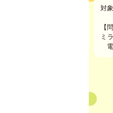
対
【
ミ
電