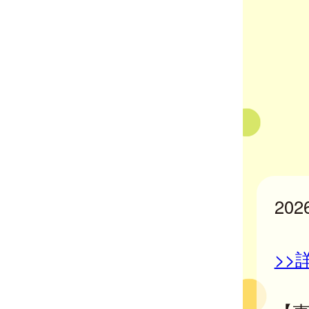
20
>>