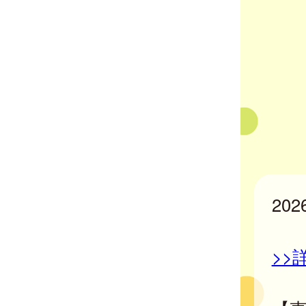
20
>>