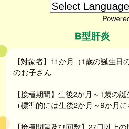
Powere
B型肝炎
【対象者】11か月（1歳の誕生日
のお子さん
【接種期間】生後2か月～1歳の誕
（標準的には生後2か月～9か月
【接種間隔及び回数】27日以上の