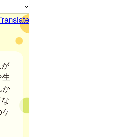
Translate
人が
や生
れか
要な
のケ