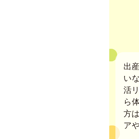
出
い
活
ら
方
ア