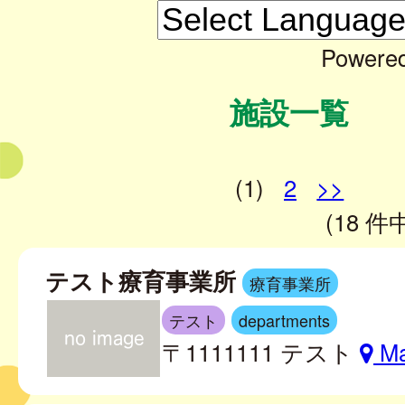
Powere
施設一覧
(1)
2
>>
(18 件中
テスト療育事業所
療育事業所
テスト
departments
〒1111111 テスト
M